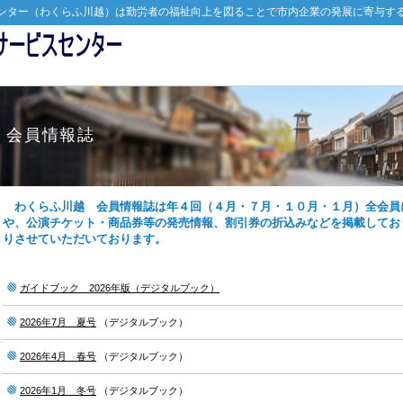
ンター（わくらふ川越）は勤労者の福祉向上を図ることで市内企業の発展に寄与す
会員情報誌
わくらふ川越 会員情報誌は年４回（４月・７月・１０月・１月）全会員
や、公演チケット・商品券等の発売情報、割引券の折込みなどを掲載してお
りさせていただいております。
ガイドブック 2026年版（デジタルブック）
2026年7月 夏号
（デジタルブック）
2026年4月 春号
（デジタルブック）
2026年1月 冬号
（デジタルブック）