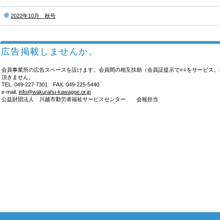
2022年10月 秋号
広告掲載しませんか。
会員事業所の広告スペースを設けます。会員間の相互扶助（会員証提示で○○をサービス
頂きません。
TEL. 049-227-7301 FAX. 049-225-5440
e-mail.
info@wakurahu-kawagoe.or.jp
公益財団法人 川越市勤労者福祉サービスセンター 会報担当