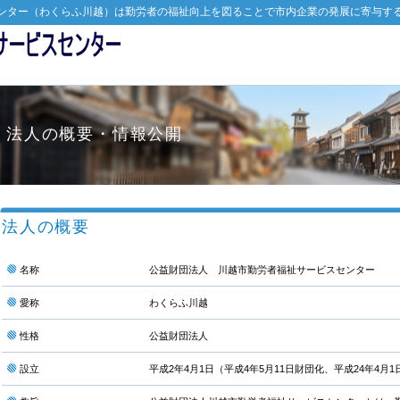
ンター（わくらふ川越）は勤労者の福祉向上を図ることで市内企業の発展に寄与す
法人の概要・情報公開
法人の概要
名称
公益財団法人 川越市勤労者福祉サービスセンター
愛称
わくらふ川越
性格
公益財団法人
設立
平成2年4月1日（平成4年5月11日財団化、平成24年4月