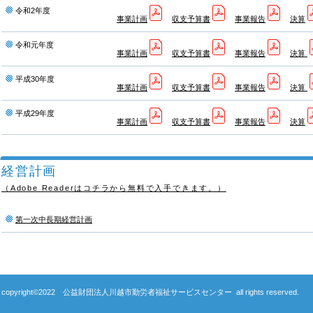
令和2年度
事業計画
収支予算書
事業報告
決算
令和元年度
事業計画
収支予算書
事業報告
決算
平成30年度
事業計画
収支予算書
事業報告
決算
平成29年度
事業計画
収支予算書
事業報告
決算
経営計画
（Adobe Readerはコチラから無料で入手できます。）
第一次中長期経営計画
copyright©2022 公益財団法人川越市勤労者福祉サービスセンター all rights reserved.