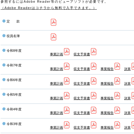
参照するにはAdobe Reader等のビューアソフトが必要です。
（Adobe Readerはコチラから無料で入手できます。）
定 款
役員名簿
令和8年度
事業計画
収支予算書
令和7年度
事業計画
収支予算書
事業報告
決算
令和6年度
事業計画
収支予算書
事業報告
決算
令和5年度
事業計画
収支予算書
事業報告
決算
令和4年度
事業計画
収支予算書
事業報告
決算
令和3年度
事業計画
収支予算書
事業報告
決算