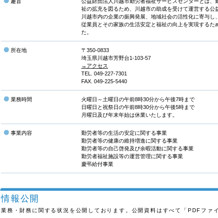
趣旨
公益財団法人川越市勤労者福祉サービスセンターとは、
祉の拡充を図るため、川越市の助成を受けて運営する公
川越市内の企業の振興発展、地域社会の活性化に寄与し
従業員とその家族の生活安定と福祉の向上を実現するた
た。
所在地
〒350-0833
埼玉県川越市芳野台1-103-57
→アクセス
TEL. 049-227-7301
FAX. 049-225-5440
業務時間
火曜日～土曜日の午前8時30分から午後7時まで
日曜日と祝祭日の午前8時30分から午後5時まで
月曜日及び年末年始は休業いたします。
事業内容
勤労者等の生活の安定に関する事業
勤労者等の健康の維持増進に関する事業
勤労者等の自己啓発及び余暇活動に関する事業
勤労者福祉施設等の運営管理に関する事業
慶弔給付事業
情報公開
業務・財務に関する状況を公開しております。公開資料はすべて「PDFファ